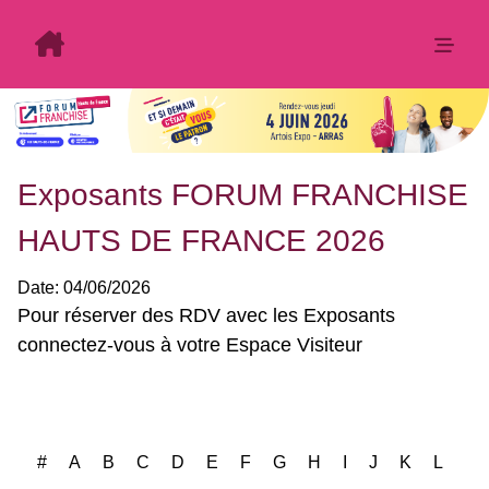
Exposants FORUM FRANCHISE
HAUTS DE FRANCE 2026
Date:
04/06/2026
Exposants: 6
#
A
B
C
D
E
F
G
H
I
J
K
L