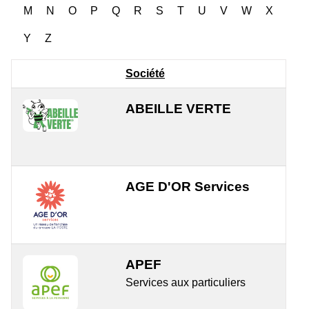
M
N
O
P
Q
R
S
T
U
V
W
X
Y
Z
Société
ABEILLE VERTE
AGE D'OR Services
APEF
Services aux particuliers