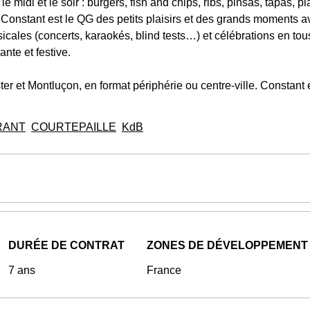
 midi et le soir : burgers, fish and chips, ribs, pinsas, tapas, 
Constant est le QG des petits plaisirs et des grands moments av
icales (concerts, karaokés, blind tests…) et célébrations en to
ante et festive.
r et Montluçon, en format périphérie ou centre-ville. Constant e
RANT
COURTEPAILLE
KdB
DURÉE DE CONTRAT
ZONES DE DÉVELOPPEMENT
7 ans
France